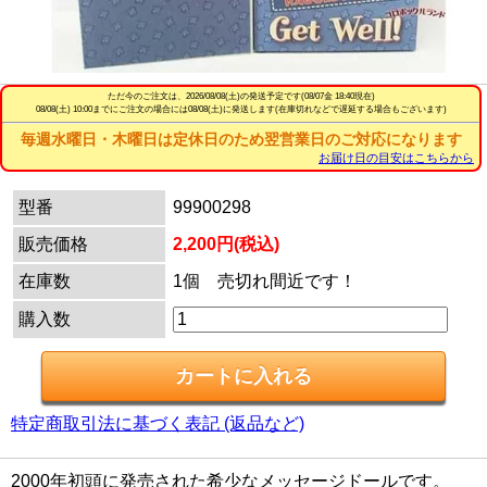
ただ今のご注文は、
2026/08/08(土)
の発送予定です(08/07金 18:40現在)
08/08(土) 10:00までにご注文の場合には08/08(土)に発送します(在庫切れなどで遅延する場合もございます)
毎週水曜日・木曜日は定休日のため翌営業日のご対応になります
お届け日の目安はこちらから
型番
99900298
販売価格
2,200円(税込)
在庫数
1個 売切れ間近です！
購入数
特定商取引法に基づく表記 (返品など)
2000年初頭に発売された希少なメッセージドールです。