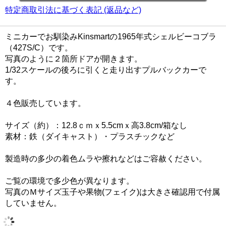
特定商取引法に基づく表記 (返品など)
ミニカーでお馴染みKinsmartの1965年式シェルビーコブラ
（427S/C）です。
写真のように２箇所ドアが開きます。
1/32スケールの後ろに引くと走り出すプルバックカーで
す。
４色販売しています。
サイズ（約）：12.8ｃｍｘ5.5cmｘ高3.8cm/箱なし
素材：鉄（ダイキャスト）・プラスチックなど
製造時の多少の着色ムラや擦れなどはご容赦ください。
ご覧の環境で多少色が異なります。
写真のＭサイズ玉子や果物(フェイク)は大きさ確認用で付属
していません。