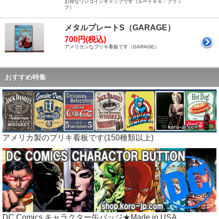
お得なワンコインキャップです（ルート６６・ブラッ
ク）
メタルプレートS（GARAGE）
700円(税込)
アメリカンなブリキ看板です（GARAGE）
おすすめ特集
アメリカ製のブリキ看板です(150種類以上)
DC Comics キャラクター缶バッジ★Made in USA