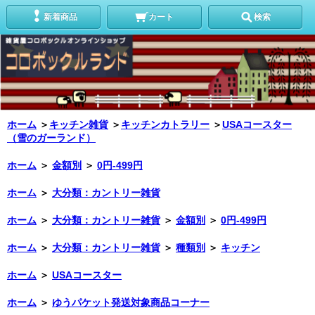
新着商品
カート
検索
ホーム
＞
キッチン雑貨
＞
キッチンカトラリー
＞
USAコースター
（雪のガーランド）
ホーム
＞
金額別
＞
0円-499円
ホーム
＞
大分類：カントリー雑貨
ホーム
＞
大分類：カントリー雑貨
＞
金額別
＞
0円-499円
ホーム
＞
大分類：カントリー雑貨
＞
種類別
＞
キッチン
ホーム
＞
USAコースター
ホーム
＞
ゆうパケット発送対象商品コーナー