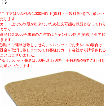
*ご注文は商品代金1,000円以上(送料・手数料等別)でお願いい
たします。
カート上での制限が出来ないため注文可能な状態となっており
ますが
商品代金1000円未満のご注文はキャンセル処理(削除)させて頂
きます。
別途のご連絡は致しません。クレジットでお支払いの場合は
課金を取消し致しますのでお客様にカード会社から請求される
ことはございません。
*ゆうパケット発送は500円以上(送料・手数料等別)でご利用を
お願いいたします。