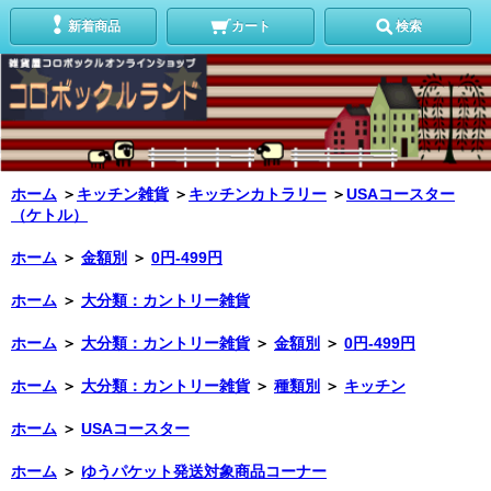
新着商品
カート
検索
ホーム
＞
キッチン雑貨
＞
キッチンカトラリー
＞
USAコースター
（ケトル）
ホーム
＞
金額別
＞
0円-499円
ホーム
＞
大分類：カントリー雑貨
ホーム
＞
大分類：カントリー雑貨
＞
金額別
＞
0円-499円
ホーム
＞
大分類：カントリー雑貨
＞
種類別
＞
キッチン
ホーム
＞
USAコースター
ホーム
＞
ゆうパケット発送対象商品コーナー