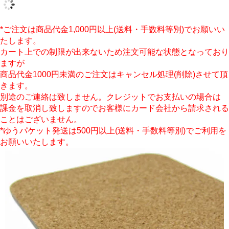
*ご注文は商品代金1,000円以上(送料・手数料等別)でお願いい
たします。
カート上での制限が出来ないため注文可能な状態となっており
ますが
商品代金1000円未満のご注文はキャンセル処理(削除)させて頂
きます。
別途のご連絡は致しません。クレジットでお支払いの場合は
課金を取消し致しますのでお客様にカード会社から請求される
ことはございません。
*ゆうパケット発送は500円以上(送料・手数料等別)でご利用を
お願いいたします。