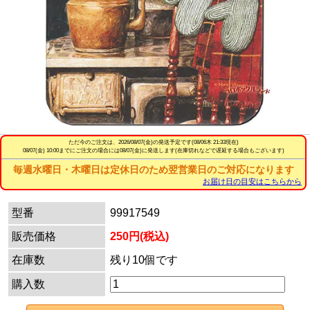
ただ今のご注文は、
2026/08/07(金)
の発送予定です(08/06木 21:33現在)
08/07(金) 10:00までにご注文の場合には08/07(金)に発送します(在庫切れなどで遅延する場合もございます)
毎週水曜日・木曜日は定休日のため翌営業日のご対応になります
お届け日の目安はこちらから
型番
99917549
販売価格
250円(税込)
在庫数
残り10個です
購入数