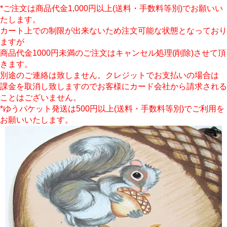
*ご注文は商品代金1,000円以上(送料・手数料等別)でお願いい
たします。
カート上での制限が出来ないため注文可能な状態となっており
ますが
商品代金1000円未満のご注文はキャンセル処理(削除)させて頂
きます。
別途のご連絡は致しません。クレジットでお支払いの場合は
課金を取消し致しますのでお客様にカード会社から請求される
ことはございません。
*ゆうパケット発送は500円以上(送料・手数料等別)でご利用を
お願いいたします。