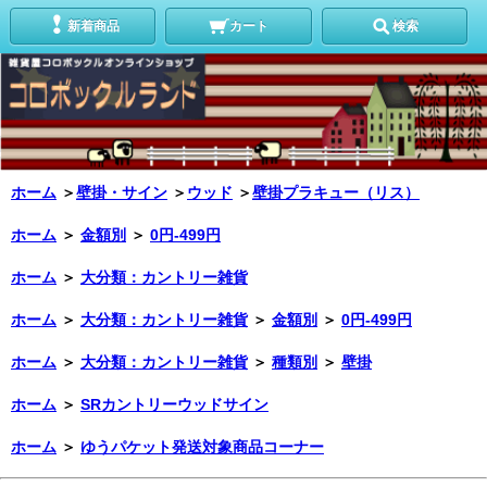
新着商品
カート
検索
ホーム
＞
壁掛・サイン
＞
ウッド
＞
壁掛プラキュー（リス）
ホーム
＞
金額別
＞
0円-499円
ホーム
＞
大分類：カントリー雑貨
ホーム
＞
大分類：カントリー雑貨
＞
金額別
＞
0円-499円
ホーム
＞
大分類：カントリー雑貨
＞
種類別
＞
壁掛
ホーム
＞
SRカントリーウッドサイン
ホーム
＞
ゆうパケット発送対象商品コーナー