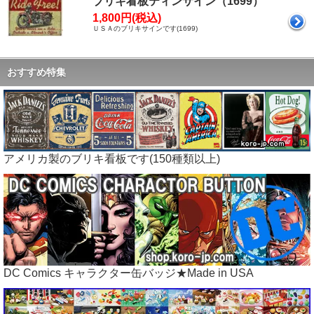
ブリキ看板ティンサイン（1699）
1,800円(税込)
ＵＳＡのブリキサインです(1699)
おすすめ特集
アメリカ製のブリキ看板です(150種類以上)
DC Comics キャラクター缶バッジ★Made in USA