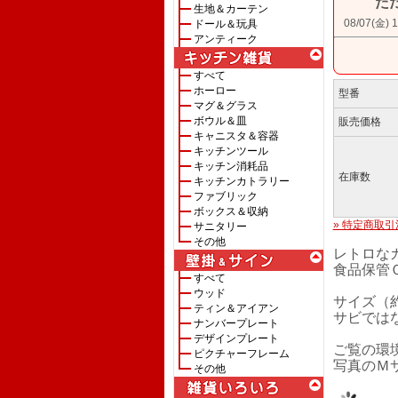
た
生地＆カーテン
08/07(
ドール＆玩具
アンティーク
すべて
ホーロー
型番
マグ＆グラス
ボウル＆皿
販売価格
キャニスタ＆容器
キッチンツール
キッチン消耗品
在庫数
キッチンカトラリー
ファブリック
ボックス＆収納
» 特定商取引
サニタリー
その他
レトロな
食品保管
すべて
ウッド
サイズ（約）
ティン＆アイアン
サビでは
ナンバープレート
デザインプレート
ご覧の環
ピクチャーフレーム
写真のＭ
その他