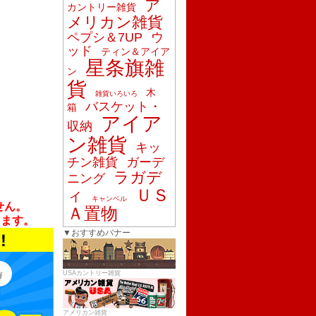
ア
カントリー雑貨
メリカン雑貨
ペプシ＆7UP
ウ
ッド
ティン＆アイア
星条旗雑
ン
貨
木
雑貨いろいろ
バスケット・
箱
アイア
収納
ン雑貨
キッ
チン雑貨
ガーデ
ラガデ
ニング
。
ＵＳ
ィ
キャンベル
せん。
Ａ置物
します。
▼おすすめバナー
USAカントリー雑貨
アメリカン雑貨