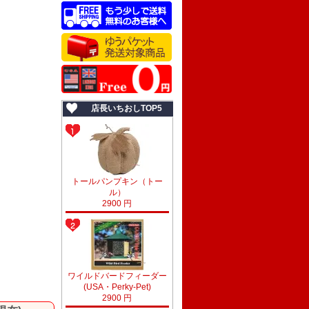
店長いちおしTOP5
トールパンプキン（トー
ル）
2900 円
ワイルドバードフィーダー
(USA・Perky-Pet)
2900 円