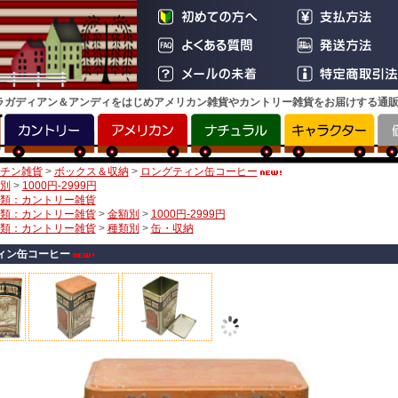
ラガディアン＆アンディをはじめアメリカン雑貨やカントリー雑貨をお届けする通
チン雑貨
>
ボックス＆収納
>
ロングティン缶コーヒー
別
>
1000円-2999円
類：カントリー雑貨
類：カントリー雑貨
>
金額別
>
1000円-2999円
類：カントリー雑貨
>
種類別
>
缶・収納
ィン缶コーヒー