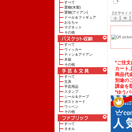
すべて
置物(木製)
置物(アイアン)
【文字サイズ
ドール＆フィギュア
小
中
おもちゃ
マグネット
その他
すべて
ウィッカー
ティン＆アイアン
木箱
*ご注文
その他
カート
商品代金
すべて
別途の
文具
課金を
手芸用品
スタンプ
*ゆうパ
シール＆テープ
ポストカード
ワッペン
その他
すべて
タオル