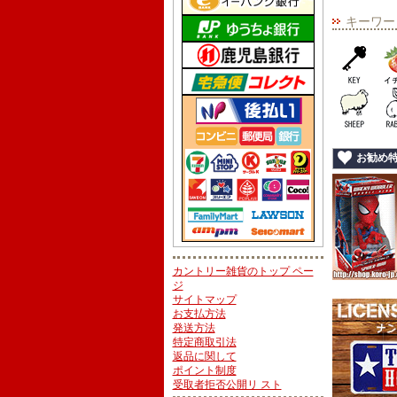
キーワー
お勧め
カントリー雑貨のトップ ペー
ジ
サイトマップ
お支払方法
発送方法
特定商取引法
返品に関して
ポイント制度
受取者拒否公開リ スト