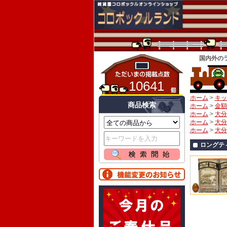
国内外の
10641
ホーム
>
キッ
商品検索
ホーム
>
金額
ホーム
>
大分
ホーム
>
大分
ホーム
>
大分
ロングテ