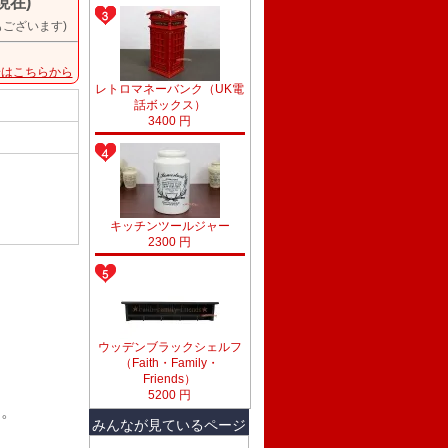
現在)
もございます)
安はこちらから
レトロマネーバンク（UK電
話ボックス）
3400 円
キッチンツールジャー
2300 円
ウッデンブラックシェルフ
（Faith・Family・
Friends）
5200 円
ん。
みんなが見ているページ