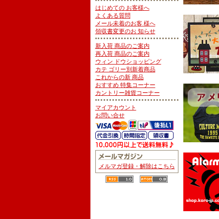
はじめての お客様へ
よくある質問
メール未着のお客 様へ
領収書変更のお 知らせ
新入荷 商品のご案内
再入荷 商品のご案内
ウィン ドウショッピング
カテ ゴリー別新着商品
これからの新 商品
おすすめ 特集コーナー
カントリー雑貨コーナー
マイアカウント
お問い合せ
メルマガ登録・解除はこちら