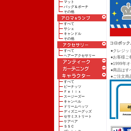
マット
バッグ＆ポーチ
その他
すべて
サシェ
キャンドル
その他
コロボック
●クレジッ
すべて
ヘアーアクセサリー
●お客様ご
●1999
●商品はす
●ご注文商
すべて
ピーナッツ
Ｆｅｌｉｘ
スージーズー
キャンベル
ドリームペッツ
ディズニーグッズ
セサミストリート
ケアベア
ＳＳＣ