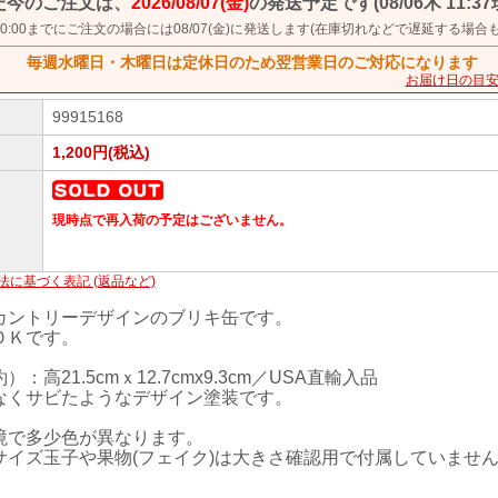
だ今のご注文は、
2026/08/07(金)
の発送予定です(08/06木 11:37
金) 10:00までにご注文の場合には08/07(金)に発送します(在庫切れなどで遅延する場合
毎週水曜日・木曜日は定休日のため翌営業日のご対応になります
お届け日の目
99915168
1,200円(税込)
現時点で再入荷の予定はございません。
法に基づく表記 (返品など)
カントリーデザインのブリキ缶です。
ＯＫです。
：高21.5cmｘ12.7cmx9.3cm／USA直輸入品
なくサビたようなデザイン塗装です。
境で多少色が異なります。
サイズ玉子や果物(フェイク)は大きさ確認用で付属していませ