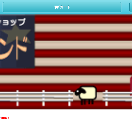
カート
）