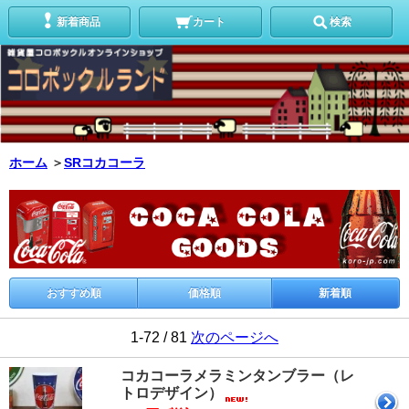
新着商品
カート
検索
ホーム
＞
SRコカコーラ
おすすめ順
価格順
新着順
1-72 / 81
次のページへ
コカコーラメラミンタンブラー（レ
トロデザイン）