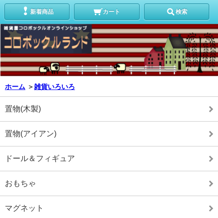
新着商品
カート
検索
ホーム
＞
雑貨いろいろ
置物(木製)
置物(アイアン)
ドール＆フィギュア
おもちゃ
マグネット