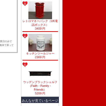
レトロマネーバンク（UK電
話ボックス）
3400 円
業日のみで
中無休で承って
キッチンツールジャー
2300 円
ウッデンブラックシェルフ
（Faith・Family・
Friends）
5200 円
みんなが見ているページ