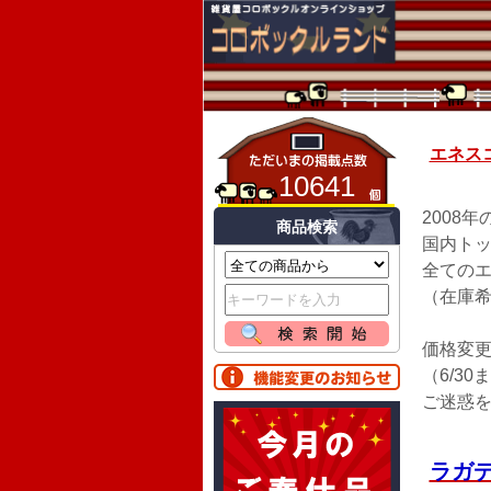
エネス
10641
2008
商品検索
国内ト
全ての
（在庫
価格変更
（6/3
ご迷惑
ラガ