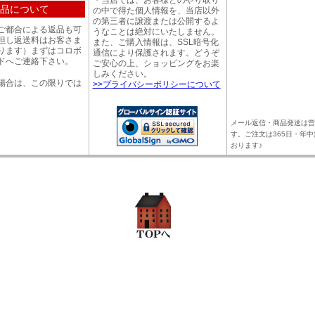
・当店では、お客様とのやり取り
品について
の中で得た個人情報を、当店以外
の第三者に譲渡または公開するよ
ご都合による返品も可
うなことは絶対にいたしません。
但し返送料はお客さま
また、ご購入情報は、SSL暗号化
ります）まずはコロボ
通信により保護されます。どうぞ
ドへご連絡下さい。
ご安心の上、ショッピングをお楽
しみください。
場合は、この限りでは
>>プライバシーポリシーについて
。
メール返信・商品発送は営
す。ご注文は365日・年
おります♪