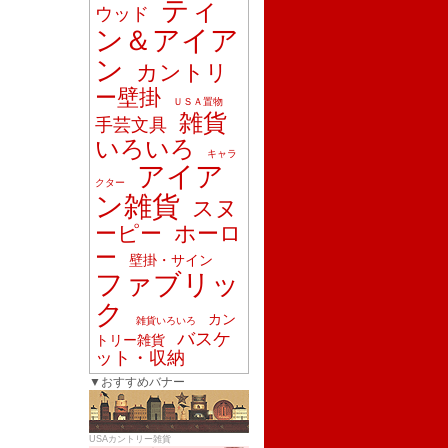
ティ
ウッド
ン＆アイア
ン
カントリ
ー壁掛
ＵＳＡ置物
雑貨
手芸文具
いろいろ
キャラ
アイア
クター
ン雑貨
スヌ
ーピー
ホーロ
ー
壁掛・サイン
ファブリッ
ク
カン
雑貨いろいろ
バスケ
トリー雑貨
ット・収納
▼おすすめバナー
USAカントリー雑貨