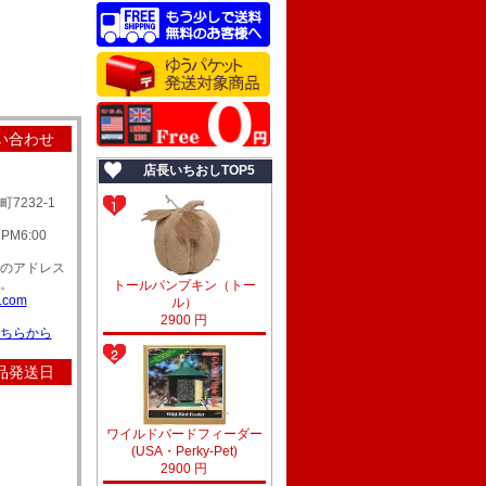
い合わせ
店長いちおしTOP5
7232-1
M6:00
のアドレス
。
トールパンプキン（トー
p.com
ル）
2900 円
ちらから
品発送日
ワイルドバードフィーダー
(USA・Perky-Pet)
2900 円