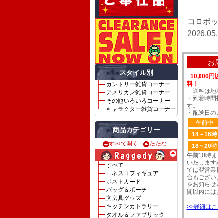
コロボ
2026.05
お
スタイル別
10,00
料！
カントリー雑貨コーナー
・送料は地
アメリカン雑貨コーナー
・到着時間
その他いろいろコーナー
す。
キャラクター雑貨コーナー
・配送日の
午前中
商品カテゴリー
14～16時
すべて開く
たたむ
18～20時
午前10時
いたします
すべて
ては翌営業
エネスコフィギュア
合もござい
ポストカード
をお知らせ
バッグ＆ポーチ
間以内には
文房具グッズ
キッチンカトラリー
>>詳細はこ
タオル＆ファブリック