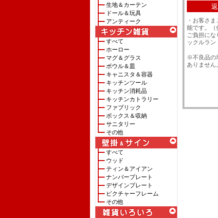
生地＆カーテン
返
ドール＆玩具
・お客さま
アンティーク
能です。（
ご負担にな
すべて
ックルラン
ホーロー
※不良品の
マグ＆グラス
ありません
ボウル＆皿
キャニスタ＆容器
キッチンツール
キッチン消耗品
キッチンカトラリー
ファブリック
ボックス＆収納
サニタリー
その他
すべて
ウッド
ティン＆アイアン
ナンバープレート
デザインプレート
ピクチャーフレーム
その他