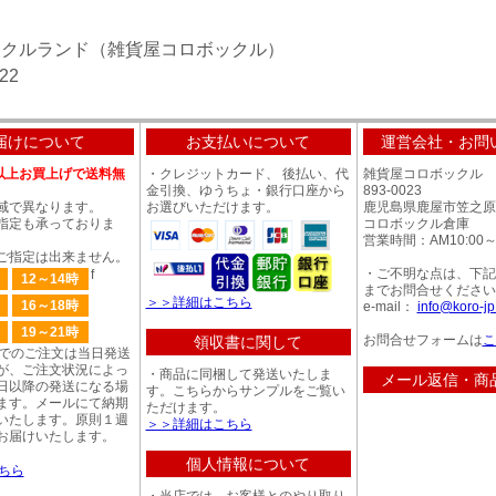
ックルランド（雑貨屋コロボックル）
.22
届けについて
お支払いについて
運営会社・お問
0円以上お買上げで送料無
・クレジットカード、 後払い、代
雑貨屋コロボックル
金引換、ゆうちょ・銀行口座から
893-0023
域で異なります。
お選びいただけます。
鹿児島県鹿屋市笠之原町
指定も承っておりま
コロボックル倉庫
営業時間：AM10:00～P
ご指定は出来ません。
・ご不明な点は、下記
f
12～14時
までお問合せください
＞＞詳細はこちら
16～18時
e-mail：
info@koro-j
19～21時
お問合せフォームは
こ
領収書に関して
までのご注文は当日発送
が、ご注文状況によっ
・商品に同梱して発送いたしま
メール返信・商
日以降の発送になる場
す。こちらからサンプルをご覧い
ます。メールにて納期
ただけます。
いたします。原則１週
＞＞詳細はこちら
お届けいたします。
個人情報について
ちら