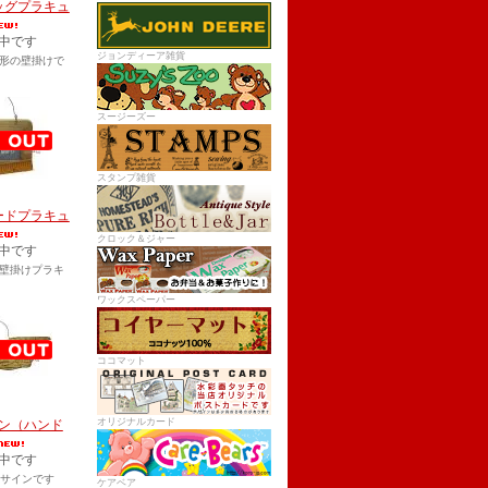
ッグプラキュ
中です
ジョンディーア雑貨
形の壁掛けで
スージーズー
スタンプ雑貨
ードプラキュ
クロック＆ジャー
中です
壁掛けプラキ
ワックスペーパー
ココマット
オリジナルカード
ン（ハンド
中です
Aサインです
ケアベア