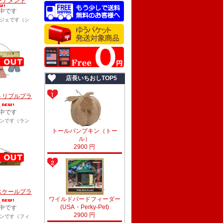
ーナメント
中です
ジェです（シ
店長いちおしTOP5
トリプルプラ
ー
中です
ンです（ラン
トールパンプキン（トー
ル）
2900 円
スケールプラ
ワイルドバードフィーダー
ー
(USA・Perky-Pet)
中です
2900 円
ンです（フィ