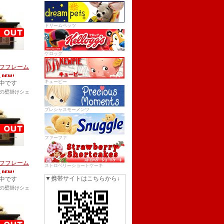
ドリームペッツ
ケロッグ
フフレーム
）
キューピー
中です
の壁掛けシェ
プレシャスモーメンツ
ファーファ
フフレーム
ストロベリーショートケーキ
）
▼携帯サイトはこちらから↓
中です
の壁掛けシェ