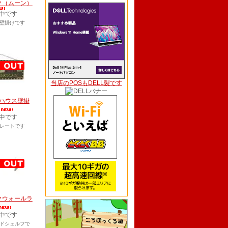
ク（ムーン）
中です
壁掛けです
当店のPOSもDELL製です
ハウス壁掛
中です
レートです
クウォールラ
中です
ドシェルフで