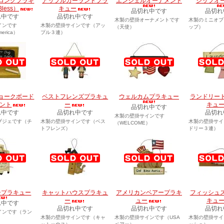
ロングプラキ
アップルガーランドプラ
エンジェルオーナメント
シップオ
less）
キュー
品切れ中です
品切れ
れ中です
品切れ中です
木製の壁掛オーナメントです
木製のミニオブ
インです
木製の壁掛サインです（アッ
（天使）
ップ）
erica）
プル３連）
ョークボード
ベストフレンズプラキュ
ウェルカムプラキュー
ランドリー
ント
ー
キュ
品切れ中です
れ中です
品切れ中です
品切れ
木製の壁掛サインです
ブジェです（チ
木製の壁掛サインです（ベス
木製の壁掛サイ
（WELCOME）
）
トフレンズ）
ドリー３連）
ープラキュー
キャットハウスプラキュ
アメリカンベアープラキ
フィッシュ
ー
ュー
キュ
れ中です
品切れ中です
品切れ中です
品切れ
インです（ラン
木製の壁掛サインです（キャ
木製の壁掛サインです（USA
木製の壁掛サイ