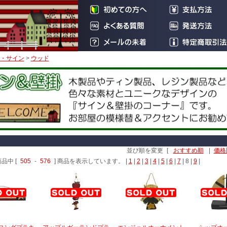
・サイン
>
ウッド
並び順を変更
[
おすすめ順
|
価格
商品中 [
505
-
576
] 商品を表示しています。 |
1
|
2
|
3
|
4
|
5
|
6
|
7
|
8
|
9
|