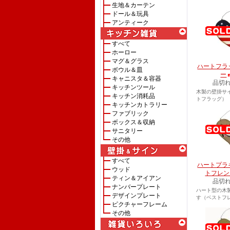
生地＆カーテン
ドール＆玩具
アンティーク
すべて
ホーロー
マグ＆グラス
ハートフラ
ボウル＆皿
ー
キャニスタ＆容器
品切
キッチンツール
木製の壁掛サ
キッチン消耗品
トフラッグ）
キッチンカトラリー
ファブリック
ボックス＆収納
サニタリー
その他
すべて
ハートプラ
ウッド
トフレン
ティン＆アイアン
品切
ナンバープレート
ハート型の木
デザインプレート
す（ベストフ
ピクチャーフレーム
その他