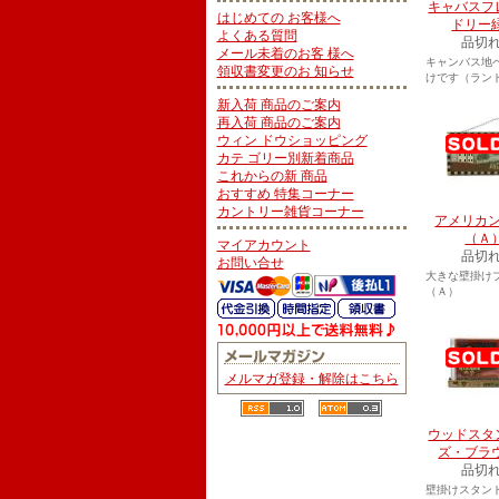
キャバスフ
はじめての お客様へ
ドリー
よくある質問
品切
メール未着のお客 様へ
キャンバス地
領収書変更のお 知らせ
けです（ラン
新入荷 商品のご案内
再入荷 商品のご案内
ウィン ドウショッピング
カテ ゴリー別新着商品
これからの新 商品
おすすめ 特集コーナー
カントリー雑貨コーナー
アメリカ
（Ａ
マイアカウント
品切
お問い合せ
大きな壁掛け
（Ａ）
メルマガ登録・解除はこちら
ウッドスタ
ズ・ブラ
品切
壁掛けスタン