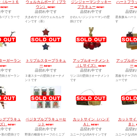
ー（ルート６
ウェルカムボード（ブラ
ジンジャーマンクッキー
ハートフラ
ウン）
プラキュー
ー
れ中です
品切れ中です
品切れ中です
品切れ
掛パブミラーで
大きめサイズのウェルカムサ
かわいいジンジャーマンの壁
星条旗＆ハート
インです（茶）
掛けです
す
ターガーラン
トリプルスタープラキュ
アップルオーナメント
アップルボ
ー
（Ｌサイズ）
ー
れ中です
品切れ中です
品切れ中です
品切れ
壁掛けガーラン
３連スターの壁掛けオーナメ
リンゴの壁掛けオーナメント
黒板モチーフの
ントです
です
ューです
ッグプラキュ
ベジタブルプラキューセ
カットサイン（ハンド
カットサイ
ズ）
ット
Ａ）
Ｂ）
れ中です
品切れ中です
品切れ中です
品切れ
ー形の壁掛けで
野菜の種袋モチーフのミニプ
ユニークなUSAサインです
ユニークなUS