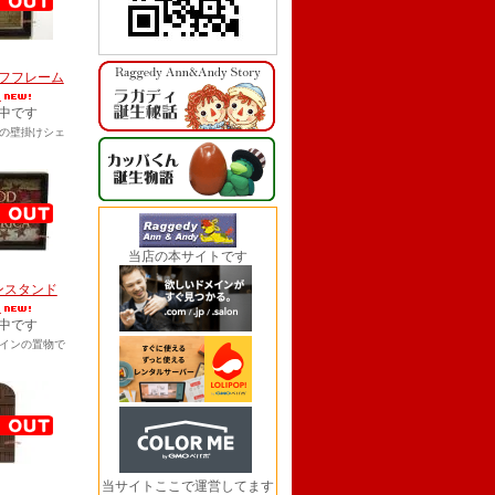
フフレーム
）
中です
の壁掛けシェ
当店の本サイトです
ンスタンド
）
中です
インの置物で
当サイトここで運営してます