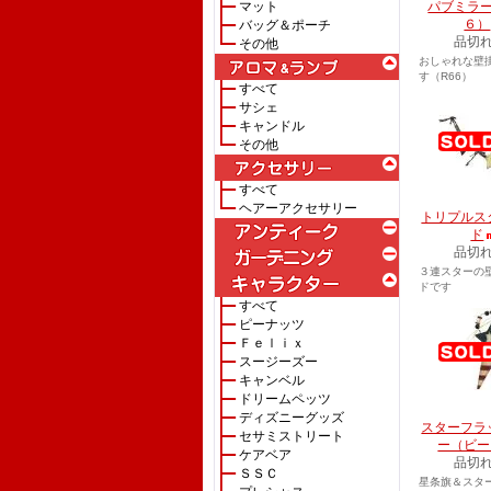
マット
パブミラ
６）
バッグ＆ポーチ
品切
その他
おしゃれな壁
す（R66）
すべて
サシェ
キャンドル
その他
すべて
ヘアーアクセサリー
トリプルス
ド
品切
３連スターの
ドです
すべて
ピーナッツ
Ｆｅｌｉｘ
スージーズー
キャンベル
ドリームペッツ
ディズニーグッズ
スターフラ
セサミストリート
ー（ビー
ケアベア
品切
ＳＳＣ
星条旗＆スタ