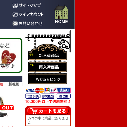
6/7
7/17
順
|
新着順
]
カゴの中に商品はありませ
ん