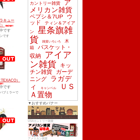
ア
カントリー雑貨
メリカン雑貨
ペプシ＆7UP
ウ
ラキュー
ッド
ティン＆アイア
E）
星条旗雑
中です
ン
ンです
貨
木
雑貨いろいろ
バスケット・
箱
アイア
収納
ン雑貨
キッ
チン雑貨
ガーデ
ラガデ
ニング
TEXACO）
ＵＳ
ィ
中です
キャンベル
Ａ置物
パブミラーで
▼おすすめバナー
USAカントリー雑貨
アメリカン雑貨