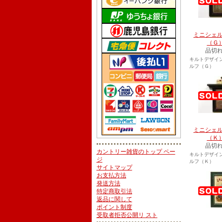
ミニシェ
（Ｇ
品切
キルトデザイ
ルフ（Ｇ）
ミニシェ
（Ｋ
品切
カントリー雑貨のトップ ペー
キルトデザイ
ジ
ルフ（Ｋ）
サイトマップ
お支払方法
発送方法
特定商取引法
返品に関して
ポイント制度
受取者拒否公開リ スト