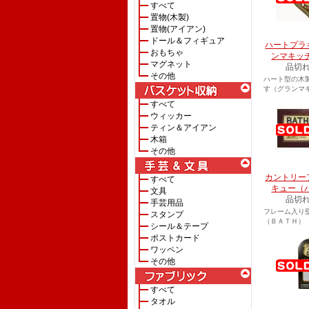
すべて
置物(木製)
置物(アイアン)
ドール＆フィギュア
ハートプラ
おもちゃ
ンマキッ
マグネット
品切
その他
ハート型の木
す（グランマ
すべて
ウィッカー
ティン＆アイアン
木箱
その他
カントリー
すべて
キュー（
文具
品切
手芸用品
フレーム入り
スタンプ
（ＢＡＴＨ）
シール＆テープ
ポストカード
ワッペン
その他
すべて
タオル