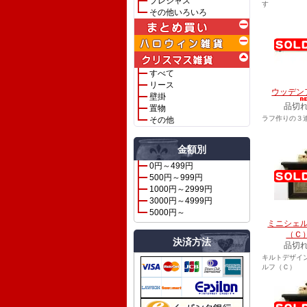
プレシャス
す
その他いろいろ
すべて
リース
ウッデン
壁掛
品切
置物
ラフ作りの３
その他
金額別
0円～499円
500円～999円
1000円～2999円
3000円～4999円
5000円～
ミニシェ
（Ｃ
決済方法
品切
キルトデザイ
ルフ（Ｃ）