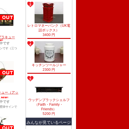
レトロマネーバンク（UK電
話ボックス）
3400 円
プラキュー
中です
ンです（三つ
キッチンツールジャー
2300 円
キュー（アッ
）
ウッデンブラックシェルフ
中です
（Faith・Family・
壁掛サインで
Friends）
5200 円
みんなが見ているページ