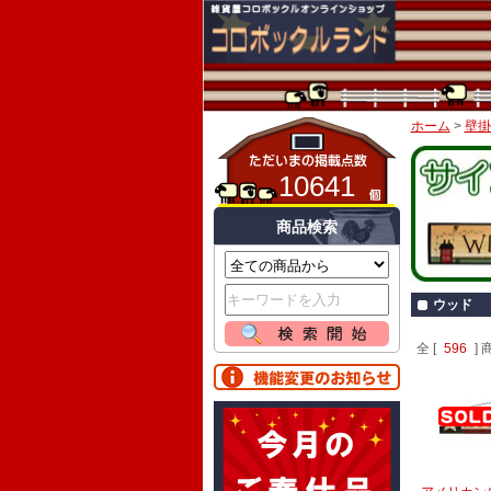
ホーム
>
壁掛
10641
商品検索
ウッド
全 [
596
] 