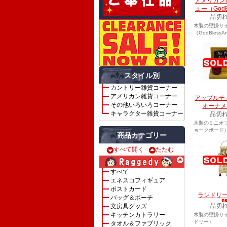
アメリカン
ュー（GodB
品切
木製の壁掛サ
（GodBlessAm
スタイル別
カントリー雑貨コーナー
アメリカン雑貨コーナー
アップルチ
その他いろいろコーナー
オーナメ
キャラクター雑貨コーナー
品切
木製のミニオ
ョークボード
商品カテゴリー
すべて開く
たたむ
すべて
エネスコフィギュア
ポストカード
ランドリ
バッグ＆ポーチ
品切
文房具グッズ
キッチンカトラリー
木製の壁掛サ
ドリー）
タオル＆ファブリック