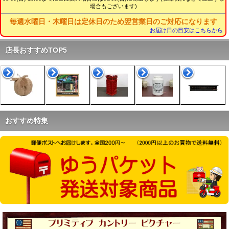
場合もございます)
06.07
ラガディ・ケアベアグッズ、アップしました
06.04 6日までポイント５倍イベント開催中です。
毎週水曜日・木曜日は定休日のため翌営業日のご対応になります
06.04
ラガディSNOWDENレアグッズ、アップしました
お届け日の目安はこちらから
06.01 2日は台風6号の影響のため出荷停止いたします
05.24 26日までポイント５倍イベント開催中です。
店長おすすめTOP5
05.22
ラガディアンなど希少雑貨、アップしました
05.19
ラガディレアグッズ、アップしました
05.16
ラガディ希少ドール、アップしました
05.14 16日までポイント５倍イベント開催中です。
05.12
ラガディSNOWDENシリーズ、アップしました
05.09
USAファイヤーキング、アップしました
おすすめ特集
05.08
ラガディ希少ドールアップしました
05.05 5日、6日はポイント５倍イベント開催中です。
05.05
ラガディレアグッズ、アップしました
05.03
ラガディ希少ドールアップしました
05.01
ラガディグッズ、アップしました
04.29
ビンテージキッチンスケールetc、アップしました
04.27
ラガディアンティーク雑貨、アップしました
04.25 25日、26日はポイント５倍イベント開催中です。
04.24
ラガディ希少ドールアップしました
04.15 15日、16日はポイント５倍イベント開催中です。
04.14
ラガディアンティーク雑貨、アップしました