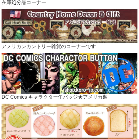
在庫処分品コーナー
本場USAのアメリカン雑貨やカントリー雑貨をリーズナブルな価
格でご提供できるよう直輸入してます♪
アメリカンカントリー雑貨のコーナーです
←カントリー雑貨コロボックルランドのバナーです
DC Comics キャラクター缶バッジ★アメリカ製