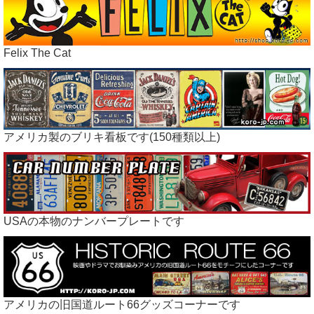
Felix The Cat
アメリカ製のブリキ看板です(150種類以上)
USAの本物のナンバープレートです
アメリカの旧国道ルート66グッズコーナーです