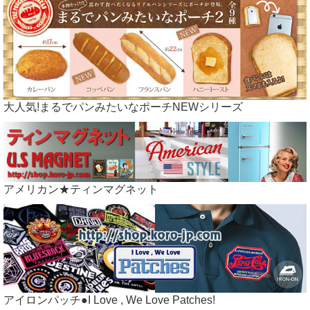
大人気!まるでパンみたいなポーチNEWシリーズ
アメリカン★ティンマグネット
アイロンパッチ●I Love , We Love Patches!