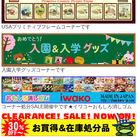
04.11
ラガディ雑貨、アップしました
04.09
ラガディアンティーク雑貨、アップしました
04.05 5日、6日はポイント５倍イベント開催中です。
04.04
星条旗雑貨など、アップしました
USAプリミティブフレームコーナーです
03.25 25日、26日はポイント５倍イベント開催中です。
03.23
ラガディグッズ、アップしました
03.17
ラガディアンティーク雑貨、アップしました
03.10
ラガディ、ブリキアイテムアップしました
03.08
収納ボックスなど、アップしました
03.06
RAGGEDYラガディドール、アップしました
03.05 5日、6日はポイント５倍イベント開催中です。
入園入学グッズコーナーです
02.25 25日、26日はポイント５倍イベント開催中です。
02.15 15日、16日はポイント５倍イベント開催中です。
02.05 5日、6日はポイント５倍イベント開催中です。
01.25 25日、26日はポイント５倍イベント開催中です。
01.15 15日、16日はポイント５倍イベント開催中です。
01.05 03.01 楽天ペイでのお支払いを終了いたしました。
コーナー処分SALE開催中です★イワコーおもしろ消しゴム
01.05 5日、6日はポイント５倍イベント開催中です。
01.05 明けまして、おめでとうございます。
本年も何卒よろしくお願い申し上げます。