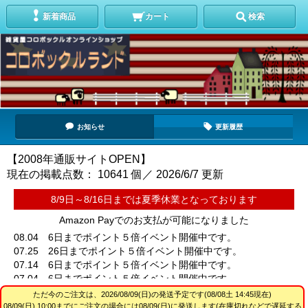
新着商品
カート
検索
お知らせ
更新履歴
【2008年通販サイトOPEN】
現在の掲載点数： 10641 個／ 2026/6/7 更新
8/9日～8/16日までは夏季休業となっております
Amazon Payでのお支払が可能になりました
08.04 6日までポイント５倍イベント開催中です。
07.25 26日までポイント５倍イベント開催中です。
07.14 6日までポイント５倍イベント開催中です。
07.04 6日までポイント５倍イベント開催中です。
06.26 26日までポイント５倍イベント開催中です。
ただ今のご注文は、
2026/08/09(日)
の発送予定です(08/08土 14:45現在)
06.14 16日までポイント５倍イベント開催中です。
08/09(日) 10:00までにご注文の場合には08/09(日)に発送します(在庫切れなどで遅延する