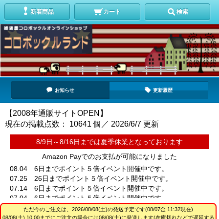
新着商品
カート
検索
お知らせ
更新履歴
【2008年通販サイトOPEN】
現在の掲載点数： 10641 個／ 2026/6/7 更新
8/9日～8/16日までは夏季休業となっております
Amazon Payでのお支払が可能になりました
08.04 6日までポイント５倍イベント開催中です。
07.25 26日までポイント５倍イベント開催中です。
07.14 6日までポイント５倍イベント開催中です。
07.04 6日までポイント５倍イベント開催中です。
06.26 26日までポイント５倍イベント開催中です。
ただ今のご注文は、
2026/08/08(土)
の発送予定です(08/07金 11:32現在)
06.14 16日までポイント５倍イベント開催中です。
08/08(土) 10:00までにご注文の場合には08/08(土)に発送します(在庫切れなどで遅延する