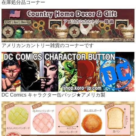
在庫処分品コーナー
本場USAのアメリカン雑貨やカントリー雑貨をリーズナブルな価
格でご提供できるよう直輸入してます♪
アメリカンカントリー雑貨のコーナーです
←カントリー雑貨コロボックルランドのバナーです
DC Comics キャラクター缶バッジ★アメリカ製