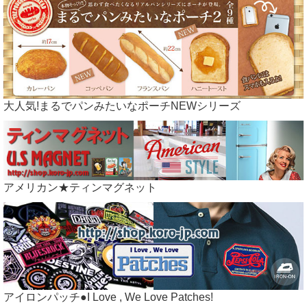
大人気!まるでパンみたいなポーチNEWシリーズ
アメリカン★ティンマグネット
アイロンパッチ●I Love , We Love Patches!