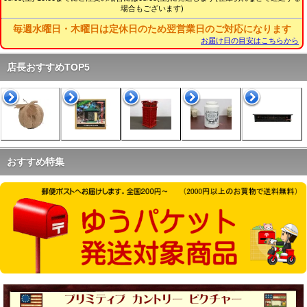
場合もございます)
06.07
ラガディ・ケアベアグッズ、アップしました
06.04 6日までポイント５倍イベント開催中です。
毎週水曜日・木曜日は定休日のため翌営業日のご対応になります
06.04
ラガディSNOWDENレアグッズ、アップしました
お届け日の目安はこちらから
06.01 2日は台風6号の影響のため出荷停止いたします
05.24 26日までポイント５倍イベント開催中です。
店長おすすめTOP5
05.22
ラガディアンなど希少雑貨、アップしました
05.19
ラガディレアグッズ、アップしました
05.16
ラガディ希少ドール、アップしました
05.14 16日までポイント５倍イベント開催中です。
05.12
ラガディSNOWDENシリーズ、アップしました
05.09
USAファイヤーキング、アップしました
おすすめ特集
05.08
ラガディ希少ドールアップしました
05.05 5日、6日はポイント５倍イベント開催中です。
05.05
ラガディレアグッズ、アップしました
05.03
ラガディ希少ドールアップしました
05.01
ラガディグッズ、アップしました
04.29
ビンテージキッチンスケールetc、アップしました
04.27
ラガディアンティーク雑貨、アップしました
04.25 25日、26日はポイント５倍イベント開催中です。
04.24
ラガディ希少ドールアップしました
04.15 15日、16日はポイント５倍イベント開催中です。
04.14
ラガディアンティーク雑貨、アップしました