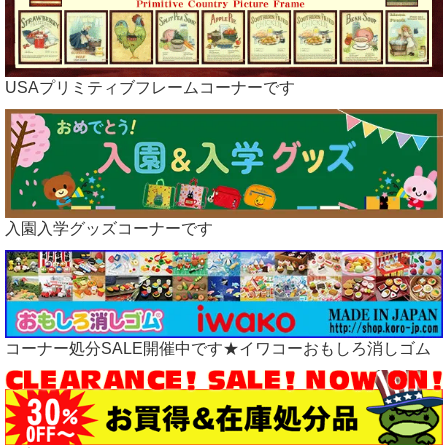
04.11
ラガディ雑貨、アップしました
04.09
ラガディアンティーク雑貨、アップしました
04.05 5日、6日はポイント５倍イベント開催中です。
04.04
星条旗雑貨など、アップしました
USAプリミティブフレームコーナーです
03.25 25日、26日はポイント５倍イベント開催中です。
03.23
ラガディグッズ、アップしました
03.17
ラガディアンティーク雑貨、アップしました
03.10
ラガディ、ブリキアイテムアップしました
03.08
収納ボックスなど、アップしました
03.06
RAGGEDYラガディドール、アップしました
03.05 5日、6日はポイント５倍イベント開催中です。
入園入学グッズコーナーです
02.25 25日、26日はポイント５倍イベント開催中です。
02.15 15日、16日はポイント５倍イベント開催中です。
02.05 5日、6日はポイント５倍イベント開催中です。
01.25 25日、26日はポイント５倍イベント開催中です。
01.15 15日、16日はポイント５倍イベント開催中です。
01.05 03.01 楽天ペイでのお支払いを終了いたしました。
コーナー処分SALE開催中です★イワコーおもしろ消しゴム
01.05 5日、6日はポイント５倍イベント開催中です。
01.05 明けまして、おめでとうございます。
本年も何卒よろしくお願い申し上げます。