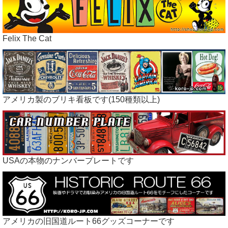
Felix The Cat
アメリカ製のブリキ看板です(150種類以上)
USAの本物のナンバープレートです
アメリカの旧国道ルート66グッズコーナーです