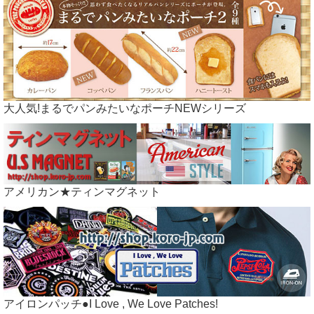
大人気!まるでパンみたいなポーチNEWシリーズ
アメリカン★ティンマグネット
アイロンパッチ●I Love , We Love Patches!