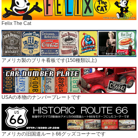
Felix The Cat
アメリカ製のブリキ看板です(150種類以上)
USAの本物のナンバープレートです
アメリカの旧国道ルート66グッズコーナーです