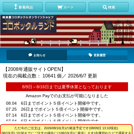
新着商品
カート
検索
お知らせ
更新履歴
【2008年通販サイトOPEN】
現在の掲載点数： 10641 個／ 2026/6/7 更新
8/9日～8/16日までは夏季休業となっております
Amazon Payでのお支払が可能になりました
08.04 6日までポイント５倍イベント開催中です。
07.25 26日までポイント５倍イベント開催中です。
07.14 6日までポイント５倍イベント開催中です。
07.04 6日までポイント５倍イベント開催中です。
06.26 26日までポイント５倍イベント開催中です。
ただ今のご注文は、
2026/08/10(月)
の発送予定です(08/09日 13:10現在)
06.14 16日までポイント５倍イベント開催中です。
08/10(月) 10:00までにご注文の場合には08/10(月)に発送します(在庫切れなどで遅延する