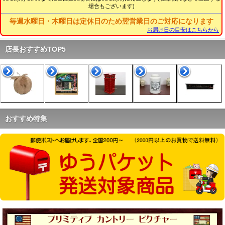
場合もございます)
06.07
ラガディ・ケアベアグッズ、アップしました
06.04 6日までポイント５倍イベント開催中です。
毎週水曜日・木曜日は定休日のため翌営業日のご対応になります
06.04
ラガディSNOWDENレアグッズ、アップしました
お届け日の目安はこちらから
06.01 2日は台風6号の影響のため出荷停止いたします
05.24 26日までポイント５倍イベント開催中です。
店長おすすめTOP5
05.22
ラガディアンなど希少雑貨、アップしました
05.19
ラガディレアグッズ、アップしました
05.16
ラガディ希少ドール、アップしました
05.14 16日までポイント５倍イベント開催中です。
05.12
ラガディSNOWDENシリーズ、アップしました
05.09
USAファイヤーキング、アップしました
おすすめ特集
05.08
ラガディ希少ドールアップしました
05.05 5日、6日はポイント５倍イベント開催中です。
05.05
ラガディレアグッズ、アップしました
05.03
ラガディ希少ドールアップしました
05.01
ラガディグッズ、アップしました
04.29
ビンテージキッチンスケールetc、アップしました
04.27
ラガディアンティーク雑貨、アップしました
04.25 25日、26日はポイント５倍イベント開催中です。
04.24
ラガディ希少ドールアップしました
04.15 15日、16日はポイント５倍イベント開催中です。
04.14
ラガディアンティーク雑貨、アップしました