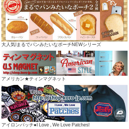
大人気!まるでパンみたいなポーチNEWシリーズ
アメリカン★ティンマグネット
アイロンパッチ●I Love , We Love Patches!