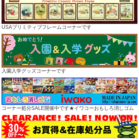
04.11
ラガディ雑貨、アップしました
04.09
ラガディアンティーク雑貨、アップしました
04.05 5日、6日はポイント５倍イベント開催中です。
04.04
星条旗雑貨など、アップしました
USAプリミティブフレームコーナーです
03.25 25日、26日はポイント５倍イベント開催中です。
03.23
ラガディグッズ、アップしました
03.17
ラガディアンティーク雑貨、アップしました
03.10
ラガディ、ブリキアイテムアップしました
03.08
収納ボックスなど、アップしました
03.06
RAGGEDYラガディドール、アップしました
03.05 5日、6日はポイント５倍イベント開催中です。
入園入学グッズコーナーです
02.25 25日、26日はポイント５倍イベント開催中です。
02.15 15日、16日はポイント５倍イベント開催中です。
02.05 5日、6日はポイント５倍イベント開催中です。
01.25 25日、26日はポイント５倍イベント開催中です。
01.15 15日、16日はポイント５倍イベント開催中です。
01.05 03.01 楽天ペイでのお支払いを終了いたしました。
コーナー処分SALE開催中です★イワコーおもしろ消しゴム
01.05 5日、6日はポイント５倍イベント開催中です。
01.05 明けまして、おめでとうございます。
本年も何卒よろしくお願い申し上げます。