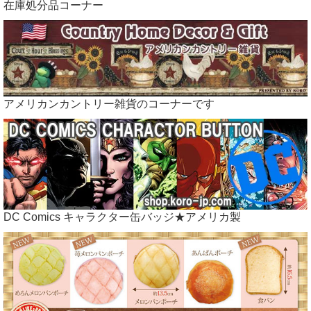
在庫処分品コーナー
本場USAのアメリカン雑貨やカントリー雑貨をリーズナブルな価
格でご提供できるよう直輸入してます♪
アメリカンカントリー雑貨のコーナーです
←カントリー雑貨コロボックルランドのバナーです
DC Comics キャラクター缶バッジ★アメリカ製